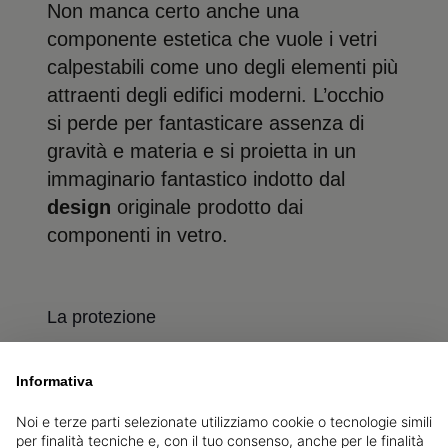
Non manca certo anche una
componente estetica che vuole i vetri
calpestabili come uno degli elementi più
attraenti degli edifici moderni. L’occhio
si perde per fantasticare assenza di
gravità e materia e si proietta in un
immaginario fantastico indotto dal
design
originale prodotto dai
componenti in vetro.
La protezione
La
protezione
offerta dai vetri
Informativa
calpestabili su pavimenti e lucernari è
totale. Alla magnifica trasparenza si
Noi e terze parti selezionate utilizziamo cookie o tecnologie simili
accompagna robustezza e sicurezza.
per finalità tecniche e, con il tuo consenso, anche per le finalità