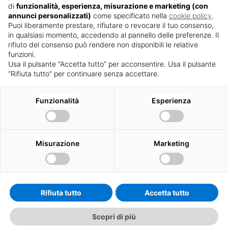
di
funzionalità, esperienza, misurazione e marketing (con
annunci personalizzati)
come specificato nella
cookie policy
.
L’impiego di vetri antisfondamento
Puoi liberamente prestare, rifiutare o revocare il tuo consenso,
rende le superfici calpestabili capaci di
in qualsiasi momento, accedendo al pannello delle preferenze. Il
rifiuto del consenso può rendere non disponibili le relative
sostenere grandi pesi
e di
reggere
funzioni.
agli urti
dando alle parti di edifici a cui
Usa il pulsante “Accetta tutto” per acconsentire. Usa il pulsante
“Rifiuta tutto” per continuare senza accettare.
appartengono lo stesso grado di
protezione offerto da strutture in
Funzionalità
Esperienza
muratura.
Il vetro calpestabile è anche
resistente
alle alte temperature
, garantendo la
Misurazione
Marketing
sicurezza di chi vi transita anche in
caso di incendio. Può, quindi, essere
utilizzato per lastre di pavimentazione o
Rifiuta tutto
Accetta tutto
gradini, offrendo sempre un piano
calpestabile sicuro.
Scopri di più