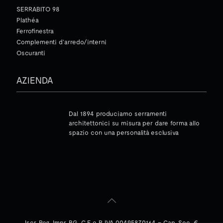
SERRABITO 98
Plathéa
Ferrofinestra
Complementi d’arredo/interni
Oscuranti
AZIENDA
Dal 1894 produciamo serramenti
architettonici su misura per dare forma allo
spazio con una personalità esclusiva
Iscr. Reg. Impr. BG, C.F. e P. IVA 00495870164 – Cap. Soc. €