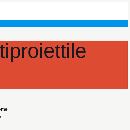
iproiettile
ome
o