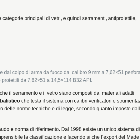
ategorie principali di vetri, e quindi serramenti, antiproiettile,
 dal colpo di arma da fuoco dal calibro 9 mm a 7,62×51 perfora
roiettili da 7,62×51 a 14,5×114 B32 API.
che il serramento e il vetro siano composti dai materiali adatti.
balistico
che testa il sistema con calibri verificatori e strumenta
tto delle norme tecniche e di legge, secondo quanto imposto dal
llaudo e norma di riferimento. Dal 1998 esiste un unico sistema di
rensibile la classificazione e facendo sì che l’export del Made 