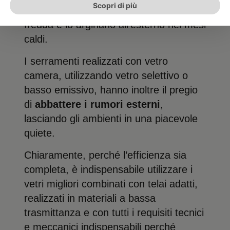
Scopri di più
trattengono il calore durante la stagione
fredda e lo arginano all’esterno nei mesi
caldi.
I serramenti realizzati con vetro
camera, utilizzando vetro selettivo o
basso emissivo, hanno inoltre il pregio
di
abbattere i rumori esterni
,
lasciando gli ambienti in una piacevole
quiete.
Chiaramente, perché l’efficienza sia
completa, è indispensabile utilizzare i
vetri migliori combinati con telai adatti,
realizzati in materiali a bassa
trasmittanza e con tutti i requisiti tecnici
e meccanici indispensabili perché