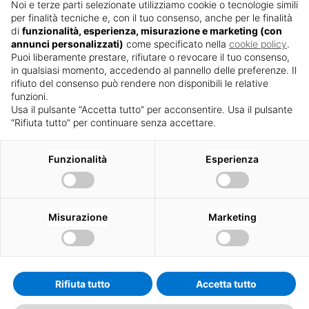
penetrino solo parzialmente i vetri di
Noi e terze parti selezionate utilizziamo cookie o tecnologie simili
per finalità tecniche e, con il tuo consenso, anche per le finalità
porte e finestre. La sua capacità di
di
funzionalità, esperienza, misurazione e marketing (con
favorire una normale illuminazione
annunci personalizzati)
come specificato nella
cookie policy
.
Puoi liberamente prestare, rifiutare o revocare il tuo consenso,
contenendo il surriscaldamento degli
in qualsiasi momento, accedendo al pannello delle preferenze. Il
interni, gli vale anche la definizione di
rifiuto del consenso può rendere non disponibili le relative
funzioni.
“quattro stagioni”. Consigliamo di
Usa il pulsante “Accetta tutto” per acconsentire. Usa il pulsante
utilizzare questi vetri su serramenti
“Rifiuta tutto” per continuare senza accettare.
posti in edifici siti in zone dal clima mite
e ben esposti al sole.
Funzionalità
Esperienza
Il vetro basso emissivo o selettivo deve
necessariamente essere inserito in un
Misurazione
Marketing
vetrocamera che
si compone di due
lastre monolitiche o stratificate che
delimitano un’intercapedine riempita
con aria o gas nobili come Argon o
Rifiuta tutto
Accetta tutto
Kripton. Migliorando il flusso termico,