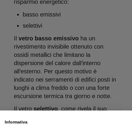
risparmio energetico:
basso emissivi
selettivi
Il
vetro basso emissivo
ha un
rivestimento invisibile ottenuto con
ossidi metallici che limitano la
dispersione del calore dall’interno
all’esterno. Per questo motivo è
indicato nei serramenti di edifici posti in
luoghi a clima freddo o con una forte
escursione termica tra giorno e notte.
Il vetro
selettivo
, come rivela il suo
nome, è in grado di selezionare le
Informativa
radiazioni solari, facendo in modo che