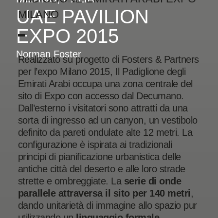
UAE PAVILION
MILANO
EXPO 2015
Norman Foster
Realizzato su progetto di Fosters & Partners
per l’expo Milano 2015, Il Padiglione degli
Emirati Arabi occupa una zona centrale del
sito di Expo con accesso dal Decumano.
Dall’esterno i visitatori sono attratti da una
sorta di ingresso ad un canyon, un vestibolo
definito da pareti ondulate alte 12 metri. La
configurazione è ispirata ai tradizionali
principi di pianificazione urbanistica delle
antiche città del deserto e alle loro strade
strette e ombreggiate. La
serie di onde
parallele attraversa il sito per 140 metri
,
dando unitarietà di immagine allo spazio pur
utilizzando un
linguaggio formale