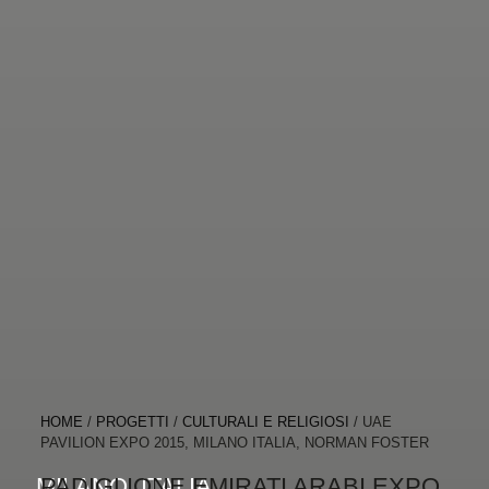
HOME
/
PROGETTI
/
CULTURALI E RELIGIOSI
/
UAE
PAVILION EXPO 2015, MILANO ITALIA, NORMAN FOSTER
PADIGLIONE EMIRATI ARABI EXPO
MILANO, ITALIA