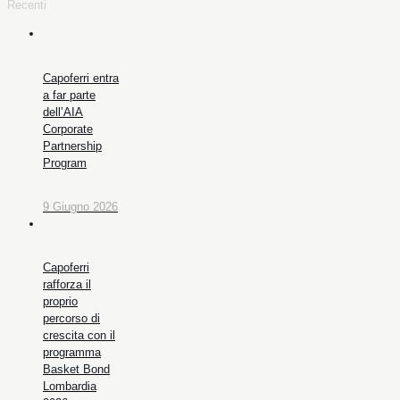
Recenti
Capoferri entra
a far parte
dell’AIA
Corporate
Partnership
Program
9 Giugno 2026
Capoferri
rafforza il
proprio
percorso di
crescita con il
programma
Basket Bond
Lombardia