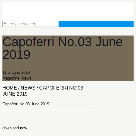
Capoferri No.03 June
2019
11 Giugno 2019
Magazine
,
News
HOME
/
NEWS
/
CAPOFERRI NO.03
JUNE 2019
Capoferri No.03 June 2019
download now