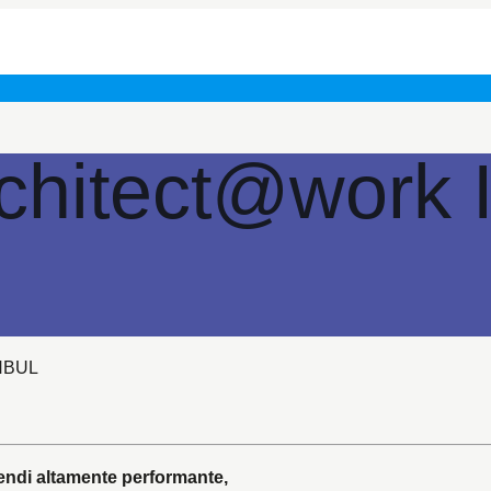
rchitect@work 
NBUL
cendi altamente performante,