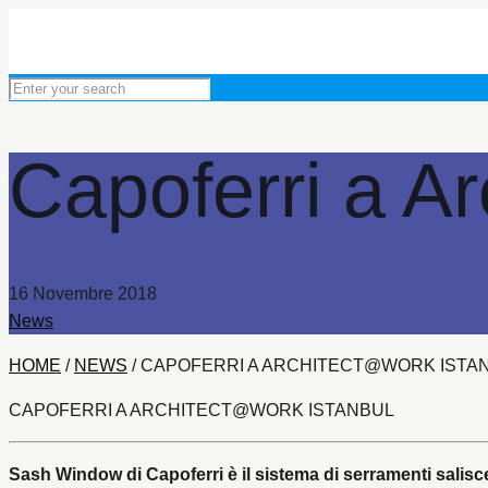
Capoferri a A
16 Novembre 2018
News
HOME
/
NEWS
/
CAPOFERRI A ARCHITECT@WORK ISTA
CAPOFERRI A ARCHITECT@WORK ISTANBUL
Sash Window di Capoferri è il sistema di serramenti salis